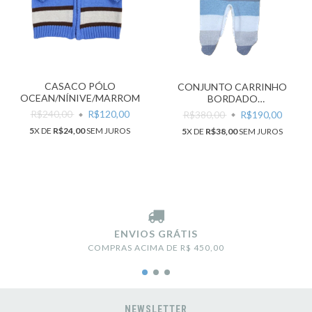
CASACO PÓLO
CONJUNTO CARRINHO
OCEAN/NÍNIVE/MARROM
BORDADO
AZUL/BRANCO/CINZA
R$240,00
R$120,00
R$380,00
R$190,00
5
X DE
R$24,00
SEM JUROS
5
X DE
R$38,00
SEM JUROS
ENVIOS GRÁTIS
COMPRAS ACIMA DE R$ 450,00
NEWSLETTER