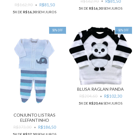
R$162,90
R$81,50
R$162,90
R$81,50
5
X DE
R$16,30
SEM JUROS
5
X DE
R$16,30
SEM JUROS
50
%
OFF
50
%
OFF
BLUSA RAGLAN PANDA
R$204,60
R$102,30
5
X DE
R$20,46
SEM JUROS
CONJUNTO LISTRAS
ELEFANTINHO
R$373,00
R$186,50
5
X DE
R$37,30
SEM JUROS