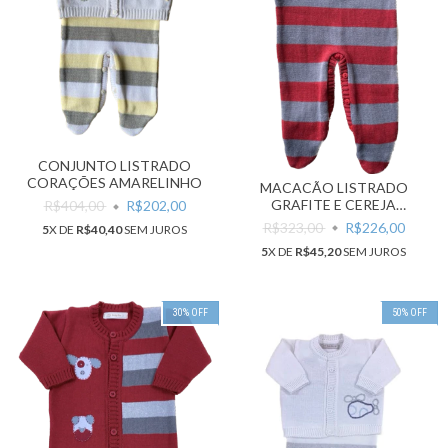
CONJUNTO LISTRADO
CORAÇÕES AMARELINHO
MACACÃO LISTRADO
GRAFITE E CEREJA
R$404,00
R$202,00
CACHORRINHO
R$323,00
R$226,00
5
X DE
R$40,40
SEM JUROS
5
X DE
R$45,20
SEM JUROS
30
%
OFF
50
%
OFF