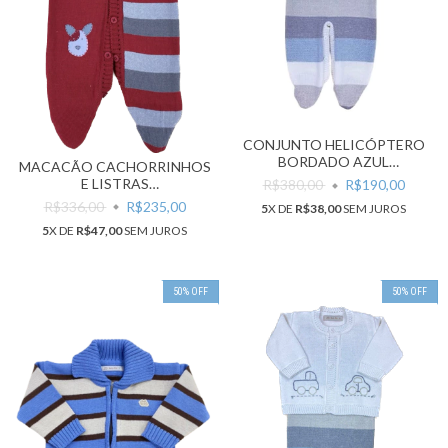
CONJUNTO HELICÓPTERO
BORDADO AZUL
MACACÃO CACHORRINHOS
CLARO/BRANCO/CINZA
E LISTRAS
R$380,00
R$190,00
CEREJA/CINZA/GRAFITE
R$336,00
R$235,00
5
X DE
R$38,00
SEM JUROS
5
X DE
R$47,00
SEM JUROS
50
%
OFF
50
%
OFF