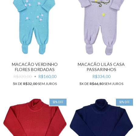
MACACÃO VERDINHO
MACACÃO LILÁS CASA
FLORES BORDADAS
PASSARINHOS
R$320,00
R$160,00
R$334,00
5
X DE
R$32,00
SEM JUROS
5
X DE
R$66,80
SEM JUROS
50
%
OFF
50
%
OFF