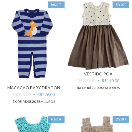
30
%
OFF
50
%
OFF
VESTIDO POÁ
R$220,00
R$110,00
MACACÃO BABY DRAGON
5
X DE
R$22,00
SEM JUROS
R$323,00
R$226,00
5
X DE
R$45,20
SEM JUROS
61
%
OFF
61
%
OFF