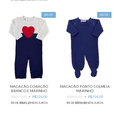
30
%
OFF
30
%
OFF
MACACÃO PONTO COLMEIA
MACACÃO CORAÇÃO
MARINHO
BRANCO E MARINHO
R$363,00
R$254,00
R$323,00
R$226,00
5
X DE
R$50,80
SEM JUROS
5
X DE
R$45,20
SEM JUROS