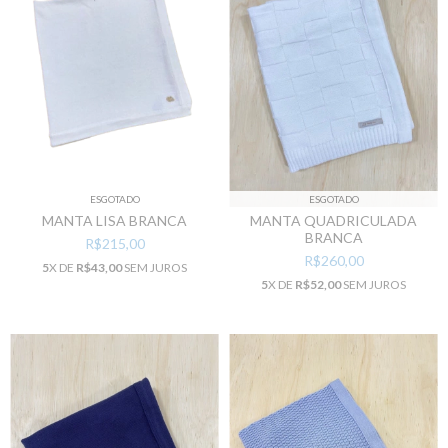
ESGOTADO
ESGOTADO
MANTA LISA BRANCA
MANTA QUADRICULADA
BRANCA
R$215,00
R$260,00
5
X DE
R$43,00
SEM JUROS
5
X DE
R$52,00
SEM JUROS