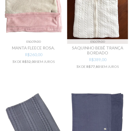
ESGOTADO
ESGOTADO
MANTA FLEECE ROSA.
SAQUINHO BEBÊ TRANÇA
BORDADO
R$260,00
R$389,00
5
X DE
R$52,00
SEM JUROS
5
X DE
R$77,80
SEM JUROS