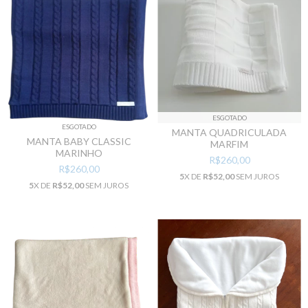
ESGOTADO
ESGOTADO
MANTA QUADRICULADA
MANTA BABY CLASSIC
MARFIM
MARINHO
R$260,00
R$260,00
5
X DE
R$52,00
SEM JUROS
5
X DE
R$52,00
SEM JUROS