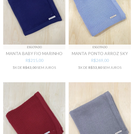
ESGOTADO
ESGOTADO
MANTA BABY FIO MARINHO
MANTA PONTO ARROZ SKY
R$215,00
R$269,00
5
X DE
R$43,00
SEM JUROS
5
X DE
R$53,80
SEM JUROS