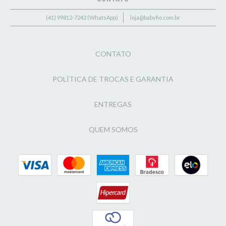
(41) 99812-7242 (WhatsApp)
loja@babyfio.com.br
CONTATO
POLÍTICA DE TROCAS E GARANTIA
ENTREGAS
QUEM SOMOS