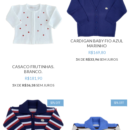
CARDIGAN BABY FIO AZUL
MARINHO
R$169,80
5
X DE
R$33,96
SEM JUROS
CASACO FRUTINHAS.
BRANCO.
R$181,90
5
X DE
R$36,38
SEM JUROS
50
%
OFF
50
%
OFF