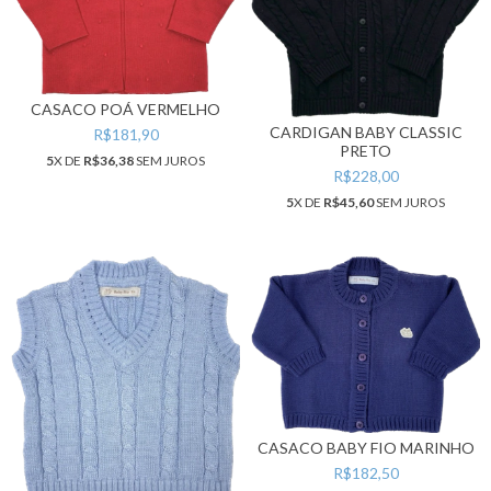
CASACO POÁ VERMELHO
CARDIGAN BABY CLASSIC
R$181,90
PRETO
5
X DE
R$36,38
SEM JUROS
R$228,00
5
X DE
R$45,60
SEM JUROS
CASACO BABY FIO MARINHO
R$182,50