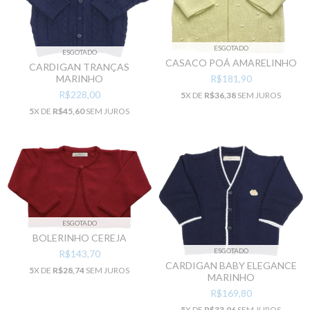
ESGOTADO
ESGOTADO
CASACO POÁ AMARELINHO
CARDIGAN TRANÇAS
R$181,90
MARINHO
R$228,00
5
X DE
R$36,38
SEM JUROS
5
X DE
R$45,60
SEM JUROS
ESGOTADO
BOLERINHO CEREJA
ESGOTADO
R$143,70
CARDIGAN BABY ELEGANCE
5
X DE
R$28,74
SEM JUROS
MARINHO
R$169,80
5
X DE
R$33,96
SEM JUROS