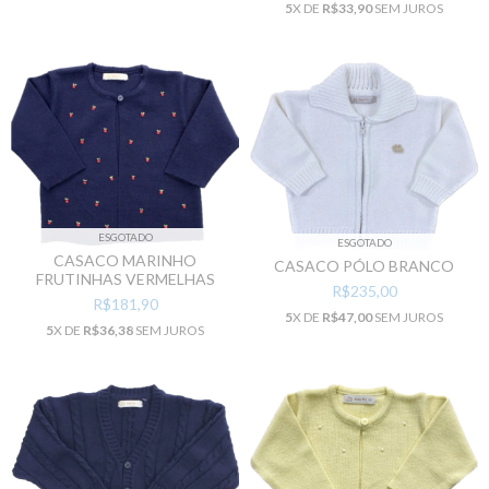
5
X DE
R$33,90
SEM JUROS
ESGOTADO
ESGOTADO
CASACO MARINHO
CASACO PÓLO BRANCO
FRUTINHAS VERMELHAS
R$235,00
R$181,90
5
X DE
R$47,00
SEM JUROS
5
X DE
R$36,38
SEM JUROS