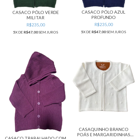
CASACO PÓLO AZUL
CASACO PÓLO VERDE
PROFUNDO
MILITAR
R$235,00
R$235,00
5
X DE
R$47,00
SEM JUROS
5
X DE
R$47,00
SEM JUROS
CASAQUINHO BRANCO
POÁS E MARGARIDINHAS
CASACO TRABALHADO COM