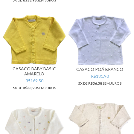
5
X DE
R$33,96
SEM JUROS
CASACO BABY BASIC
CASACO POÁ BRANCO
AMARELO
R$181,90
R$169,50
5
X DE
R$36,38
SEM JUROS
5
X DE
R$33,90
SEM JUROS