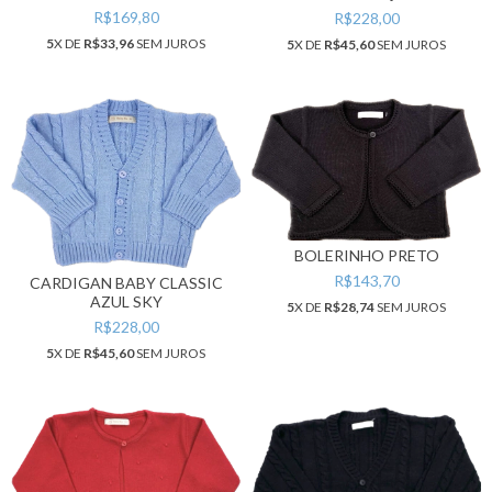
R$169,80
R$228,00
5
X DE
R$33,96
SEM JUROS
5
X DE
R$45,60
SEM JUROS
BOLERINHO PRETO
R$143,70
CARDIGAN BABY CLASSIC
AZUL SKY
5
X DE
R$28,74
SEM JUROS
R$228,00
5
X DE
R$45,60
SEM JUROS