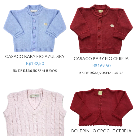
CASACO BABY FIO AZUL SKY
CASACO BABY FIO CEREJA
R$182,50
R$169,50
5
X DE
R$36,50
SEM JUROS
5
X DE
R$33,90
SEM JUROS
BOLERINHO CROCHÊ CEREJA