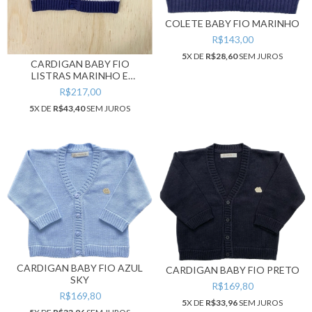
COLETE BABY FIO MARINHO
R$143,00
5
X DE
R$28,60
SEM JUROS
CARDIGAN BABY FIO
LISTRAS MARINHO E
BRANCO
R$217,00
5
X DE
R$43,40
SEM JUROS
CARDIGAN BABY FIO AZUL
CARDIGAN BABY FIO PRETO
SKY
R$169,80
R$169,80
5
X DE
R$33,96
SEM JUROS