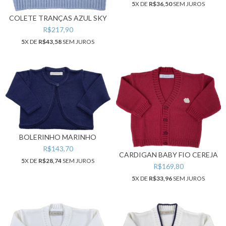
5
X DE
R$36,50
SEM JUROS
COLETE TRANÇAS AZUL SKY
R$217,90
5
X DE
R$43,58
SEM JUROS
BOLERINHO MARINHO
R$143,70
CARDIGAN BABY FIO CEREJA
5
X DE
R$28,74
SEM JUROS
R$169,80
5
X DE
R$33,96
SEM JUROS