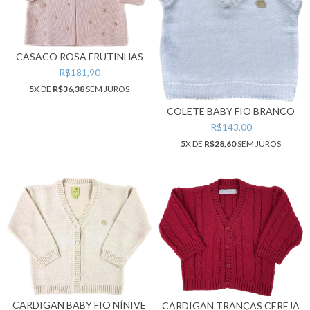
CASACO ROSA FRUTINHAS
R$181,90
5
X DE
R$36,38
SEM JUROS
COLETE BABY FIO BRANCO
R$143,00
5
X DE
R$28,60
SEM JUROS
CARDIGAN BABY FIO NÍNIVE
CARDIGAN TRANÇAS CEREJA