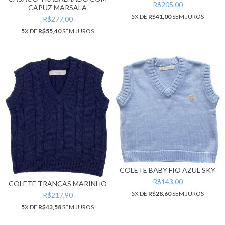
BRANCO
R$205,00
CAPUZ MARSALA
5
X DE
R$41,00
SEM JUROS
R$277,00
5
X DE
R$55,40
SEM JUROS
COLETE BABY FIO AZUL SKY
R$143,00
COLETE TRANÇAS MARINHO
5
X DE
R$28,60
SEM JUROS
R$217,90
5
X DE
R$43,58
SEM JUROS