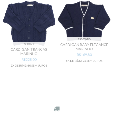
ESGOTADO
CARDIGAN BABY ELEGANCE
ESGOTADO
MARINHO
CARDIGAN TRANÇAS
MARINHO
R$169,80
R$228,00
5
X DE
R$33,96
SEM JUROS
5
X DE
R$45,60
SEM JUROS