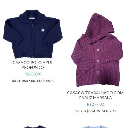
CASACO PÓLO AZUL
PROFUNDO
R$235,00
5
X DE
R$47,00
SEM JUROS
CASACO TRABALHADO COM
CAPUZ MARSALA
R$277,00
5
X DE
R$55,40
SEM JUROS