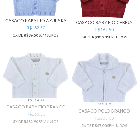
CASACO BABY FIO AZUL SKY
CASACO BABY FIO CEREJA
R$182,50
R$169,50
5
X DE
R$36,50
SEM JUROS
5
X DE
R$33,90
SEM JUROS
ESGOTADO
ESGOTADO
CASACO BABY FIO BRANCO
CASACO PÓLO BRANCO
R$169,50
R$235,00
5
X DE
R$33,90
SEM JUROS
5
X DE
R$47,00
SEM JUROS