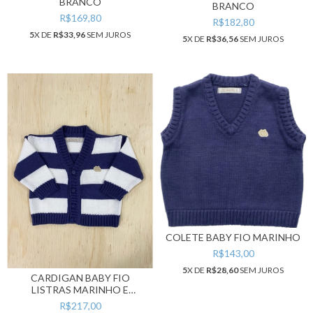
BRANCO
BRANCO
R$169,80
R$182,80
5
X DE
R$33,96
SEM JUROS
5
X DE
R$36,56
SEM JUROS
COLETE BABY FIO MARINHO
R$143,00
5
X DE
R$28,60
SEM JUROS
CARDIGAN BABY FIO
LISTRAS MARINHO E
BRANCO
R$217,00