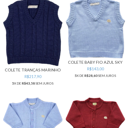
COLETE BABY FIO AZUL SKY
R$143,00
COLETE TRANÇAS MARINHO
5
X DE
R$28,60
SEM JUROS
R$217,90
5
X DE
R$43,58
SEM JUROS