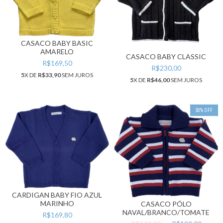
CASACO BABY BASIC
AMARELO
CASACO BABY CLASSIC
R$169,50
R$230,00
5
X DE
R$33,90
SEM JUROS
5
X DE
R$46,00
SEM JUROS
50
%
OFF
CARDIGAN BABY FIO AZUL
MARINHO
CASACO PÓLO
NAVAL/BRANCO/TOMATE
R$169,80