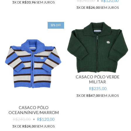
R$240,00
R$120,00
5
X DE
R$33,96
SEM JUROS
5
X DE
R$24,00
SEM JUROS
50
%
OFF
CASACO PÓLO VERDE
MILITAR
R$235,00
5
X DE
R$47,00
SEM JUROS
CASACO PÓLO
OCEAN/NÍNIVE/MARROM
R$240,00
R$120,00
5
X DE
R$24,00
SEM JUROS