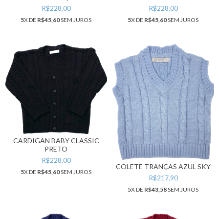
R$228,00
R$228,00
5
X DE
R$45,60
SEM JUROS
5
X DE
R$45,60
SEM JUROS
CARDIGAN BABY CLASSIC
PRETO
R$228,00
COLETE TRANÇAS AZUL SKY
5
X DE
R$45,60
SEM JUROS
R$217,90
5
X DE
R$43,58
SEM JUROS