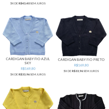
5
X DE
R$43,40
SEM JUROS
CARDIGAN BABY FIO AZUL
CARDIGAN BABY FIO PRETO
SKY
R$169,80
R$169,80
5
X DE
R$33,96
SEM JUROS
5
X DE
R$33,96
SEM JUROS