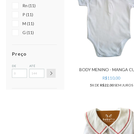
Rn (11)
P (11)
M (11)
G (11)
Preço
DE
ATÉ
BODY MENINO - MANGA C
R$110,00
5
X DE
R$22,00
SEM JUROS