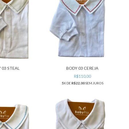
 03 STEAL
BODY 03 CEREJA
R$110,00
5
X DE
R$22,00
SEM JUROS