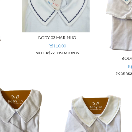
BODY 03 MARINHO
R$110,00
5
X DE
R$22,00
SEM JUROS
BODY
R
5
X DE
R$2