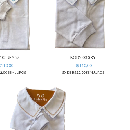
 03 JEANS
BODY 03 SKY
$110,00
R$110,00
2,00
SEM JUROS
5
X DE
R$22,00
SEM JUROS