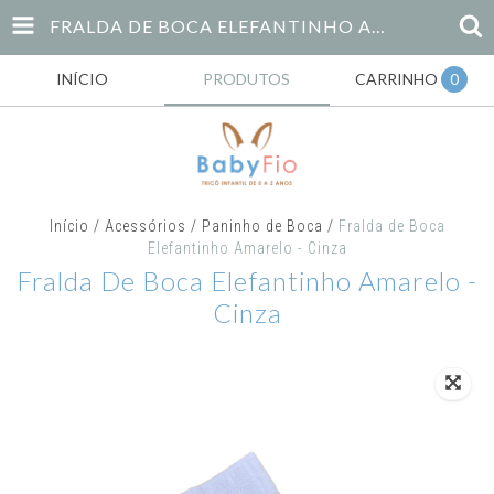
FRALDA DE BOCA ELEFANTINHO AMARELO - CINZA
INÍCIO
PRODUTOS
CARRINHO
0
Início
/
Acessórios
/
Paninho de Boca
/
Fralda de Boca
Elefantinho Amarelo - Cinza
Fralda De Boca Elefantinho Amarelo -
Cinza