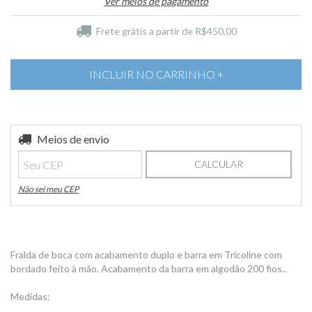
Ver meios de pagamento
Frete grátis
a partir de
R$450,00
Entregas para o CEP:
Meios de envio
ALTERAR CEP
CALCULAR
Não sei meu CEP
Fralda de boca com acabamento duplo e barra em Tricoline com
bordado feito à mão. Acabamento da barra em algodão 200 fios..
Medidas: