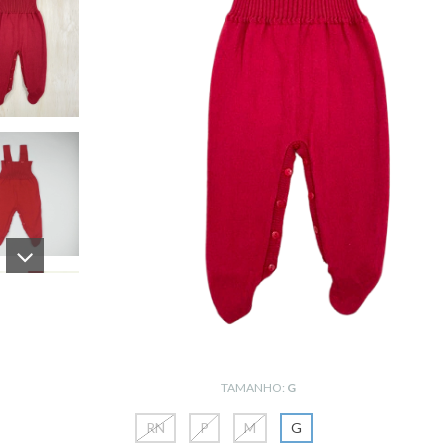
TAMANHO:
G
RN
P
M
G