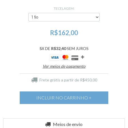
TECELAGEM:
R$162,00
5
X DE
R$32,40
SEM JUROS
Ver meios de pagamento
Frete grátis
a partir de
R$450,00
Entregas para o CEP:
Meios de envio
ALTERAR CEP