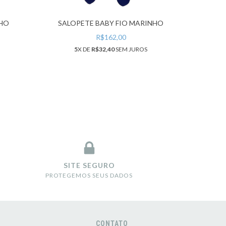
NHO
SALOPETE BABY FIO MARINHO
JA
R$162,00
5
X DE
R$32,40
SEM JUROS
5
SITE SEGURO
PROTEGEMOS SEUS DADOS
CONTATO