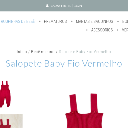
CADASTRE-SE
LOGIN
ROUPINHAS DE BEBÊ
PREMATUROS
MANTAS E SAQUINHOS
BO
ACESSÓRIOS
VE
Início
/
Bebê menino
/
Salopete Baby Fio Vermelho
Salopete Baby Fio Vermelho