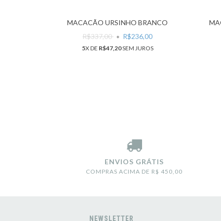
RÉ
MACACÃO URSINHO BRANCO
MA
,00
R$337,00
R$236,00
ROS
5
X DE
R$47,20
SEM JUROS
ENVIOS GRÁTIS
COMPRAS ACIMA DE R$ 450,00
NEWSLETTER