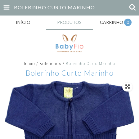
BOLERINHO CURTO MARINHO
INÍCIO
PRODUTOS
CARRINHO
0
Início
/
Bolerinhos
/
Bolerinho Curto Marinho
Bolerinho Curto Marinho