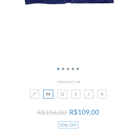
TAMANHO:
M
P
M
G
1
2
4
R$156,00
R$109,00
30
%
OFF